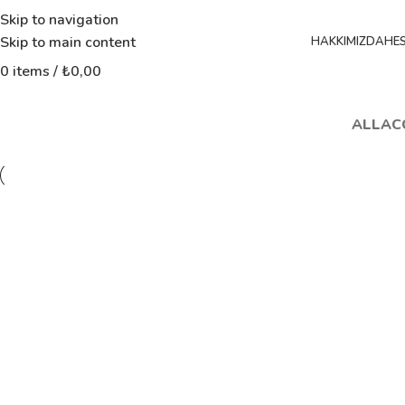
Skip to navigation
Skip to main content
HAKKIMIZDA
HE
0
items
/
₺
0,00
ALL
AC
Decor
De
Et vestibulum quis a suspendisse
R