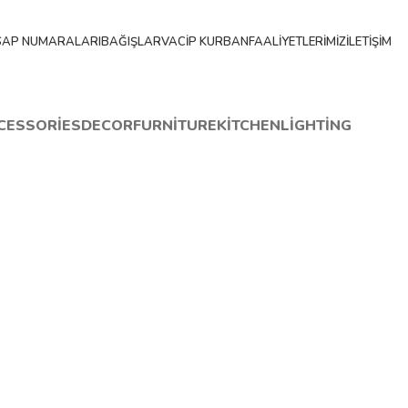
SAP NUMARALARI
BAĞIŞLAR
VACIP KURBAN
FAALIYETLERIMIZ
İLETIŞIM
CESSORIES
DECOR
FURNITURE
KITCHEN
LIGHTING
cor
honcus quisque sollicitudin