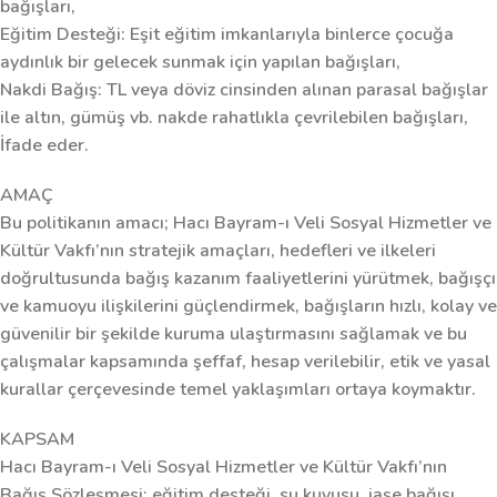
bağışları,
Eğitim Desteği:
Eşit eğitim imkanlarıyla binlerce çocuğa
aydınlık bir gelecek sunmak için yapılan bağışları,
Nakdi Bağış:
TL veya döviz cinsinden alınan parasal bağışlar
ile altın, gümüş vb. nakde rahatlıkla çevrilebilen bağışları,
İfade eder.
AMAÇ
Bu politikanın amacı; Hacı Bayram-ı Veli Sosyal Hizmetler ve
Kültür Vakfı’nın stratejik amaçları, hedefleri ve ilkeleri
doğrultusunda bağış kazanım faaliyetlerini yürütmek, bağışçı
ve kamuoyu ilişkilerini güçlendirmek, bağışların hızlı, kolay ve
güvenilir bir şekilde kuruma ulaştırmasını sağlamak ve bu
çalışmalar kapsamında şeffaf, hesap verilebilir, etik ve yasal
kurallar çerçevesinde temel yaklaşımları ortaya koymaktır.
KAPSAM
Hacı Bayram-ı Veli Sosyal Hizmetler ve Kültür Vakfı’nın
Bağış Sözleşmesi; eğitim desteği, su kuyusu, iaşe bağışı,