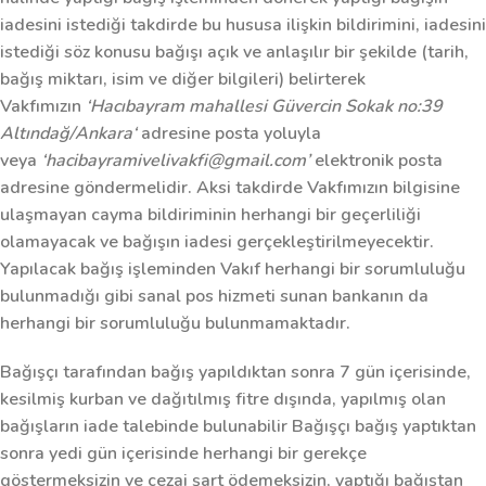
iadesini istediği takdirde bu hususa ilişkin bildirimini, iadesini
istediği söz konusu bağışı açık ve anlaşılır bir şekilde (tarih,
bağış miktarı, isim ve diğer bilgileri) belirterek
Vakfımızın
‘Hacıbayram mahallesi Güvercin Sokak no:39
Altındağ/Ankara‘
adresine posta yoluyla
veya
‘hacibayramivelivakfi@gmail.com’
elektronik posta
adresine göndermelidir. Aksi takdirde Vakfımızın bilgisine
ulaşmayan cayma bildiriminin herhangi bir geçerliliği
olamayacak ve bağışın iadesi gerçekleştirilmeyecektir.
Yapılacak bağış işleminden Vakıf herhangi bir sorumluluğu
bulunmadığı gibi sanal pos hizmeti sunan bankanın da
herhangi bir sorumluluğu bulunmamaktadır.
Bağışçı tarafından bağış yapıldıktan sonra 7 gün içerisinde,
kesilmiş kurban ve dağıtılmış fitre dışında, yapılmış olan
bağışların iade talebinde bulunabilir Bağışçı bağış yaptıktan
sonra yedi gün içerisinde herhangi bir gerekçe
göstermeksizin ve cezai şart ödemeksizin, yaptığı bağıştan