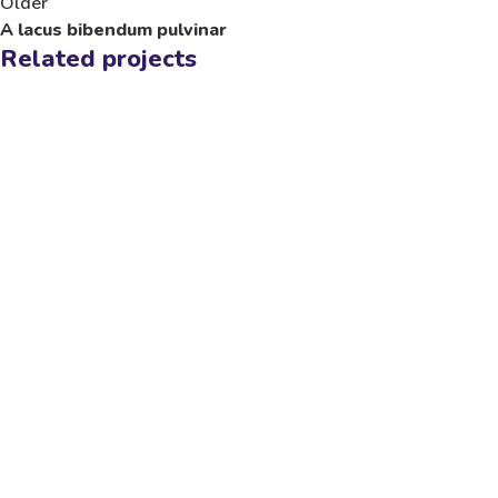
Older
A lacus bibendum pulvinar
Related projects
Kitchen
Suspendisse quam at vestibulum
Kalpler Bir, Niyetler Yüksek! Anadolu’nun sıcaklığını ve
yardımsever ruhunu herkese yaymak için var gücümüzle
çalışıyoruz. Gelin, bu büyük aileye siz de katılın ve destek
olun!
İletişim
Hacı Bayram Mah. Güvercin Sok. No:39 Altındağ/Ankara
06050