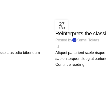
27
DESIGN TRENDS
AĞU
Reinterprets the class
Posted by
Kemal Toktaş
0
disse cras odio bibendum
Aliquet parturient scele risqu
sapien torquent feugiat parturi
Continue reading