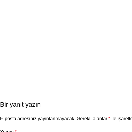
Bir yanıt yazın
E-posta adresiniz yayınlanmayacak.
Gerekli alanlar
*
ile işaretl
Yorum
*