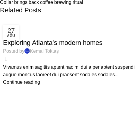
Collar brings back coffee brewing ritual
Related Posts
27
DECORATION
AĞU
Exploring Atlanta’s modern homes
Posted by
Kemal Toktaş
0
Vivamus enim sagittis aptent hac mi dui a per aptent suspen
augue rhoncus laoreet dui praesent sodales sodales....
Continue reading