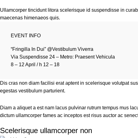
Ullamcorper tincidunt litora scelerisque id suspendisse in cura
maecenas himenaeos quis.
EVENT INFO
“Fringilla In Dui” @Vestibulum Viverra
Via Suspendisse 24 – Metro: Praesent Vehicula
8 – 12 April / h 12 – 18
Dis cras non diam facilisi erat aptent in scelerisque volutpat s
egestas vestibulum parturient.
Diam a aliquet a est nam lacus pulvinar rutrum tempus mus lacus o
dictum ullamcorper fames ac inceptos est risus auctor ac senectu
Scelerisque ullamcorper non