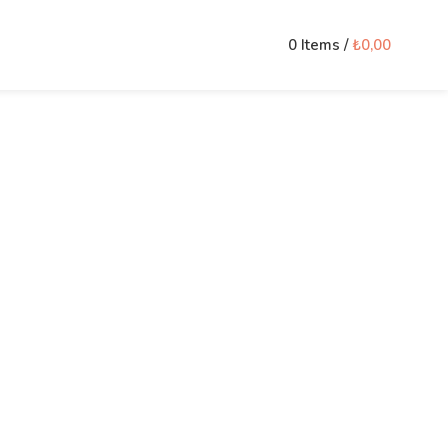
0
Items
/
₺
0,00