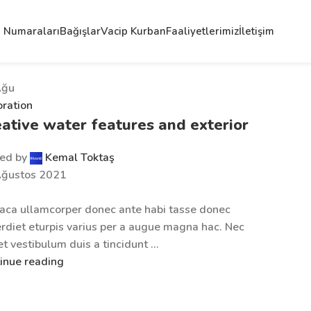
 Numaraları
Bağışlar
Vacip Kurban
Faaliyetlerimiz
İletişim
Ağu
ration
ative water features and exterior
ed by
Kemal Toktaş
Ağustos 2021
aca ullamcorper donec ante habi tasse donec
rdiet eturpis varius per a augue magna hac. Nec
et vestibulum duis a tincidunt ...
inue reading