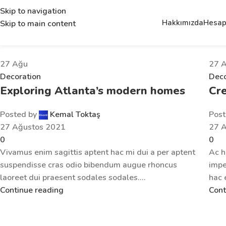
Skip to navigation
Hakkımızda
Hesap
Skip to main content
27
Ağu
27
Decoration
Deco
Exploring Atlanta’s modern homes
Cre
Posted by
Kemal Toktaş
Post
27 Ağustos 2021
27 
0
0
Vivamus enim sagittis aptent hac mi dui a per aptent
Ac h
suspendisse cras odio bibendum augue rhoncus
impe
laoreet dui praesent sodales sodales....
hac 
Continue reading
Cont